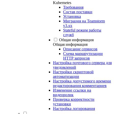
Kubernetes
Требования
Состав поставки
Установка
Миграция на Teamstorm
v3.xx
Stateful режим работы
служб
Общая информация
Общая информация
Описание сервисов
Схема маршрутизации
HTTP запросов
Настройка почтового сервера для
уведомлений
Настройки скриптовой
автоматизации
Настройка допустимого времени
редактирования комментариев
Изменение ссылки на
видеоролик
Проверка корректности
установки
Настройка логирования