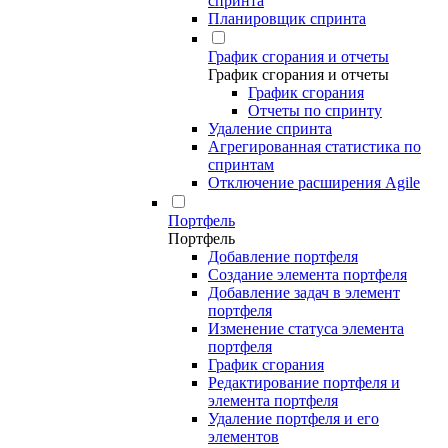
спринта
Планировщик спринта
График сгорания и отчеты
График сгорания и отчеты
График сгорания
Отчеты по спринту
Удаление спринта
Агрегированная статистика по
спринтам
Отключение расширения Agile
Портфель
Портфель
Добавление портфеля
Создание элемента портфеля
Добавление задач в элемент
портфеля
Изменение статуса элемента
портфеля
График сгорания
Редактирование портфеля и
элемента портфеля
Удаление портфеля и его
элементов