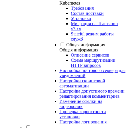
Kubernetes
Требования
Состав поставки
Установка
Миграция на Teamstorm
v3.xx
Stateful режим работы
служб
Общая информация
Общая информация
Описание сервисов
Схема маршрутизации
HTTP запросов
Настройка почтового сервера для
уведомлений
Настройки скриптовой
автоматизации
Настройка допустимого времени
редактирования комментариев
Изменение ссылки на
видеоролик
Проверка корректности
установки
Настройка логирования