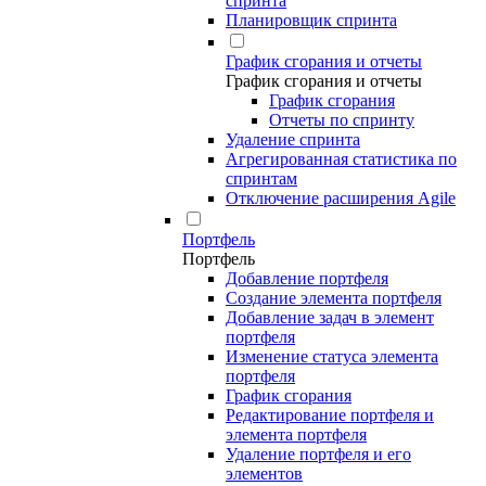
спринта
Планировщик спринта
График сгорания и отчеты
График сгорания и отчеты
График сгорания
Отчеты по спринту
Удаление спринта
Агрегированная статистика по
спринтам
Отключение расширения Agile
Портфель
Портфель
Добавление портфеля
Создание элемента портфеля
Добавление задач в элемент
портфеля
Изменение статуса элемента
портфеля
График сгорания
Редактирование портфеля и
элемента портфеля
Удаление портфеля и его
элементов