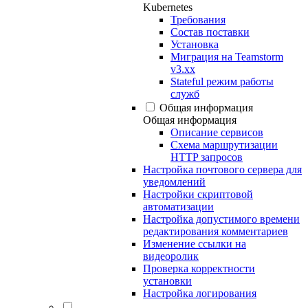
Kubernetes
Требования
Состав поставки
Установка
Миграция на Teamstorm
v3.xx
Stateful режим работы
служб
Общая информация
Общая информация
Описание сервисов
Схема маршрутизации
HTTP запросов
Настройка почтового сервера для
уведомлений
Настройки скриптовой
автоматизации
Настройка допустимого времени
редактирования комментариев
Изменение ссылки на
видеоролик
Проверка корректности
установки
Настройка логирования