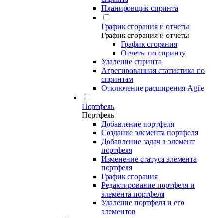
Планировщик спринта
График сгорания и отчеты
График сгорания и отчеты
График сгорания
Отчеты по спринту
Удаление спринта
Агрегированная статистика по
спринтам
Отключение расширения Agile
Портфель
Портфель
Добавление портфеля
Создание элемента портфеля
Добавление задач в элемент
портфеля
Изменение статуса элемента
портфеля
График сгорания
Редактирование портфеля и
элемента портфеля
Удаление портфеля и его
элементов