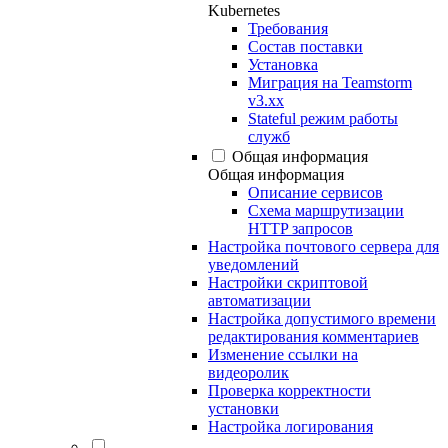
Kubernetes
Требования
Состав поставки
Установка
Миграция на Teamstorm
v3.xx
Stateful режим работы
служб
Общая информация
Общая информация
Описание сервисов
Схема маршрутизации
HTTP запросов
Настройка почтового сервера для
уведомлений
Настройки скриптовой
автоматизации
Настройка допустимого времени
редактирования комментариев
Изменение ссылки на
видеоролик
Проверка корректности
установки
Настройка логирования