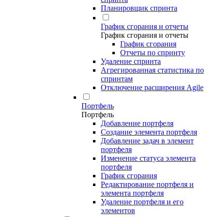
Планировщик спринта
График сгорания и отчеты
График сгорания и отчеты
График сгорания
Отчеты по спринту
Удаление спринта
Агрегированная статистика по
спринтам
Отключение расширения Agile
Портфель
Портфель
Добавление портфеля
Создание элемента портфеля
Добавление задач в элемент
портфеля
Изменение статуса элемента
портфеля
График сгорания
Редактирование портфеля и
элемента портфеля
Удаление портфеля и его
элементов