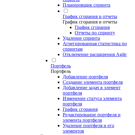
Планировщик спринта
График сгорания и отчеты
График сгорания и отчеты
График сгорания
Отчеты по спринту
Удаление спринта
Агрегированная статистика по
спринтам
Отключение расширения Agile
Портфель
Портфель
Добавление портфеля
Создание элемента портфеля
Добавление задач в элемент
портфеля
Изменение статуса элемента
портфеля
График сгорания
Редактирование портфеля и
элемента портфеля
Удаление портфеля и его
элементов