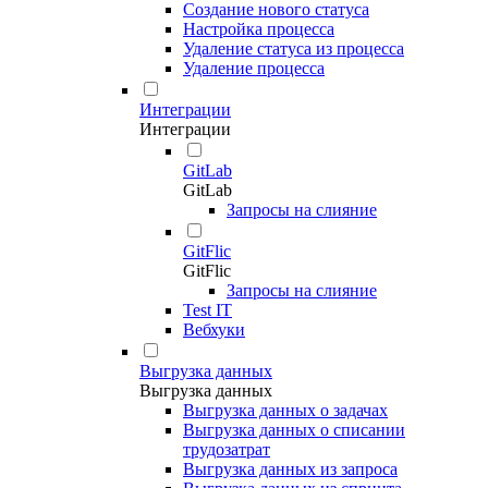
Создание нового статуса
Настройка процесса
Удаление статуса из процесса
Удаление процесса
Интеграции
Интеграции
GitLab
GitLab
Запросы на слияние
GitFlic
GitFlic
Запросы на слияние
Test IT
Вебхуки
Выгрузка данных
Выгрузка данных
Выгрузка данных о задачах
Выгрузка данных о списании
трудозатрат
Выгрузка данных из запроса