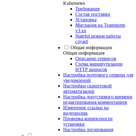
Kubernetes
Требования
Состав поставки
Установка
Миграция на Teamstorm
v3.xx
Stateful режим работы
служб
Общая информация
Общая информация
Описание сервисов
Схема маршрутизации
HTTP запросов
Настройка почтового сервера для
уведомлений
Настройки скриптовой
автоматизации
Настройка допустимого времени
редактирования комментариев
Изменение ссылки на
видеоролик
Проверка корректности
установки
Настройка логирования