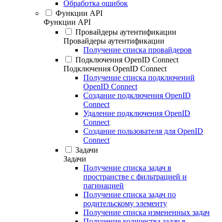
Обработка ошибок
Функции API
Функции API
Провайдеры аутентификации
Провайдеры аутентификации
Получение списка провайдеров
Подключения OpenID Connect
Подключения OpenID Connect
Получение списка подключений
OpenID Connect
Создание подключения OpenID
Connect
Удаление подключения OpenID
Connect
Создание пользователя для OpenID
Connect
Задачи
Задачи
Получение списка задач в
пространстве с фильтрацией и
пагинацией
Получение списка задач по
родительскому элементу
Получение списка измененных задач
Получение количества задач в