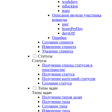
workdays
isBacklog
team
Описание модели участника
команды
user
hoursPerDay
daysOff
Ошибки
Создание спринта
Изменение спринта
Удаление спринта
Статусы
Статусы
Получение списка статусов в
пространстве
Получение статуса
Получение категорий статусов
Создание статуса
Типы задач
Типы задач
Получение типов задач
Получение типа
Создание типа
Изменение типа