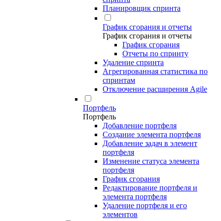
Планировщик спринта
График сгорания и отчеты
График сгорания и отчеты
График сгорания
Отчеты по спринту
Удаление спринта
Агрегированная статистика по
спринтам
Отключение расширения Agile
Портфель
Портфель
Добавление портфеля
Создание элемента портфеля
Добавление задач в элемент
портфеля
Изменение статуса элемента
портфеля
График сгорания
Редактирование портфеля и
элемента портфеля
Удаление портфеля и его
элементов