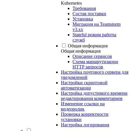
Kubernetes
Требования
Состав поставки
Установка
Миграция на Teamstorm
v3.xx
Stateful режим работы
служб
Общая информация
Общая информация
Описание сервисов
Схема маршрутизации
HTTP запросов
Настройка почтового сервера для
уведомлений
Настройки скриптовой
автоматизации
Настройка допустимого времени
редактирования комментариев
Изменение ссылки на
видеоролик
Проверка корректности
установки
Настройка логирования