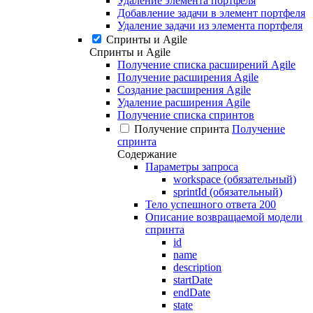
Удаление элемента портфеля
Добавление задачи в элемент портфеля
Удаление задачи из элемента портфеля
Спринты и Agile
Спринты и Agile
Получение списка расширений Agile
Получение расширения Agile
Создание расширения Agile
Удаление расширения Agile
Получение списка спринтов
Получение спринта
Получение
спринта
Содержание
Параметры запроса
workspace (обязательный)
sprintId (обязательный)
Тело успешного ответа 200
Описание возвращаемой модели
спринта
id
name
description
startDate
endDate
state