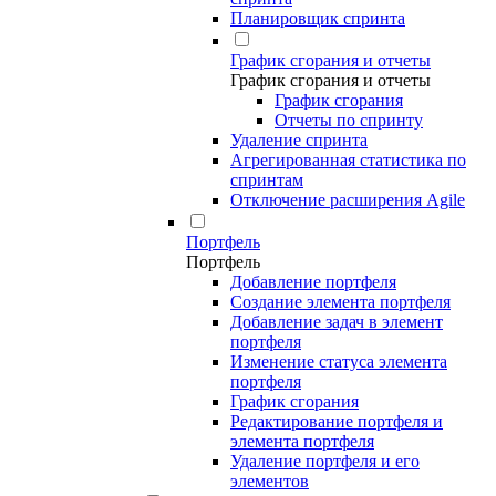
Планировщик спринта
График сгорания и отчеты
График сгорания и отчеты
График сгорания
Отчеты по спринту
Удаление спринта
Агрегированная статистика по
спринтам
Отключение расширения Agile
Портфель
Портфель
Добавление портфеля
Создание элемента портфеля
Добавление задач в элемент
портфеля
Изменение статуса элемента
портфеля
График сгорания
Редактирование портфеля и
элемента портфеля
Удаление портфеля и его
элементов