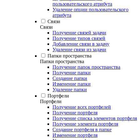
пользовательского атрибута
Удаление опции пользовательского
атрибута
Связи
Связи
Получение связей задачи
Получение типов связей
Добавление связи в задачу
Удаление связи из задачи
Папки пространства
Папки пространства
Получение папок пространства
Получение папки
Создание папки
Изменение папки
Удаление папки
Портфели
Портфели
Получение всех портфелей
Получение портфеля
Получение списка элементов портфеля
Получение элемента портфеля
Создание портфеля в папке
Изменение портфеля