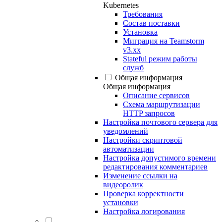
Kubernetes
Требования
Состав поставки
Установка
Миграция на Teamstorm
v3.xx
Stateful режим работы
служб
Общая информация
Общая информация
Описание сервисов
Схема маршрутизации
HTTP запросов
Настройка почтового сервера для
уведомлений
Настройки скриптовой
автоматизации
Настройка допустимого времени
редактирования комментариев
Изменение ссылки на
видеоролик
Проверка корректности
установки
Настройка логирования