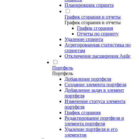
Планировщик спринта
График сгорания и отчеты
График сгорания и отчеты
График сгорания
Отчеты по спринту
Удаление спринта
Агрегированная статистика по
спринтам
Отключение расширения Agile
Портфель
Портфель
Добавление портфеля
Создание элемента портфеля
Добавление задач в элемент
портфеля
Изменение статуса элемента
портфеля
График сгорания
Редактирование портфеля и
элемента портфеля
Удаление портфеля и его
элементов