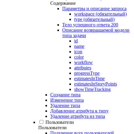
Содержание
Параметры и описание запроса
workspace (обязательный)
type (обязательный)
Тело успешного ответа 200
Описание возвращаемой модели
типа задачи
id
name
icon
color
workflow
attributes
progressType
estimatesInTime
estimatesInStoryPoints
showTimeTracking
Создание типа
Изменение типа
Удаление типа
Добавление атрибута к типу
Удаление атрибута из типа
Пользователи
Пользователи
Получение всех пользователей