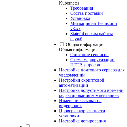
Kubernetes
Требования
Состав поставки
Установка
Миграция на Teamstorm
v3.xx
Stateful режим работы
служб
Общая информация
Общая информация
Описание сервисов
Схема маршрутизации
HTTP запросов
Настройка почтового сервера для
уведомлений
Настройки скриптовой
автоматизации
Настройка допустимого времени
редактирования комментариев
Изменение ссылки на
видеоролик
Проверка корректности
установки
Настройка логирования