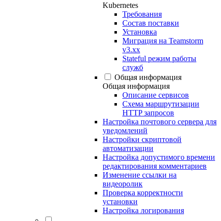
Kubernetes
Требования
Состав поставки
Установка
Миграция на Teamstorm
v3.xx
Stateful режим работы
служб
Общая информация
Общая информация
Описание сервисов
Схема маршрутизации
HTTP запросов
Настройка почтового сервера для
уведомлений
Настройки скриптовой
автоматизации
Настройка допустимого времени
редактирования комментариев
Изменение ссылки на
видеоролик
Проверка корректности
установки
Настройка логирования