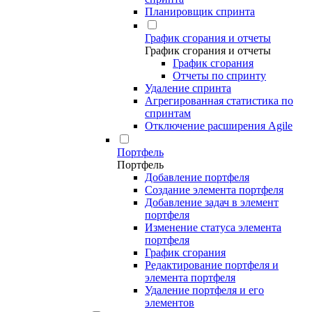
Планировщик спринта
График сгорания и отчеты
График сгорания и отчеты
График сгорания
Отчеты по спринту
Удаление спринта
Агрегированная статистика по
спринтам
Отключение расширения Agile
Портфель
Портфель
Добавление портфеля
Создание элемента портфеля
Добавление задач в элемент
портфеля
Изменение статуса элемента
портфеля
График сгорания
Редактирование портфеля и
элемента портфеля
Удаление портфеля и его
элементов