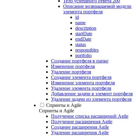
Тело успешного ответа 200
Описание возвращаемой модели
элемента портфеля
id
name
description
startDate
endDate
status
responsibles
portfolio
Создание портфеля в папке
Изменение портфеля
Удаление портфеля
Создание элемента портфеля
Изменение элемента портфеля
Удаление элемента портфеля
Добавление задачи в элемент портфеля
Удаление задачи из элемента портфеля
Спринты и Agile
Спринты и Agile
Получение списка расширений Agile
Получение расширения Agile
Создание расширения Agile
Удаление расширения Agile