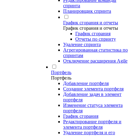
Редактирование команды
спринта
Планировщик спринта
График сгорания и отчеты
График сгорания и отчеты
График сгорания
Отчеты по спринту
Удаление спринта
Агрегированная статистика по
спринтам
Отключение расширения Agile
Портфель
Портфель
Добавление портфеля
Создание элемента портфеля
Добавление задач в элемент
портфеля
Изменение статуса элемента
портфеля
График сгорания
Редактирование портфеля и
элемента портфеля
Удаление портфеля и его