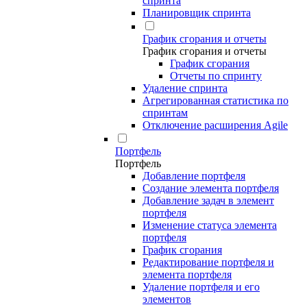
спринта
Планировщик спринта
График сгорания и отчеты
График сгорания и отчеты
График сгорания
Отчеты по спринту
Удаление спринта
Агрегированная статистика по
спринтам
Отключение расширения Agile
Портфель
Портфель
Добавление портфеля
Создание элемента портфеля
Добавление задач в элемент
портфеля
Изменение статуса элемента
портфеля
График сгорания
Редактирование портфеля и
элемента портфеля
Удаление портфеля и его
элементов