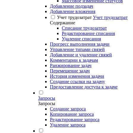
Массовое изменение статусов
Добавление подзадач
Добавление вложения
Учет трудозатрат
Учет трудозатрат
Содержание
Списание трудозатрат
Редактирование списания
Удаление списания
Прогресс выполнения задачи
Управление типами связей
Добавление и удаление связей
Комментарии к задачам
Ранжирование задач
Перемещение задач
История изменения задачи
Создание ссылки на задачу
Предоставление доступа к задаче
Запросы
Запросы
Создание запроса
Копирование запроса
Редактирование запроса
Удаление запроса