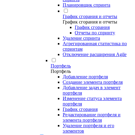
Планировщик спринта
График сгорания и отчеты
График сгорания и отчеты
График сгорания
Отчеты по спринту
Удаление спринта
Агрегированная статистика по
спринтам
Отключение расширения Agile
Портфель
Портфель
Добавление портфеля
Создание элемента портфеля
Добавление задач в элемент
портфеля
Изменение статуса элемента
портфеля
График сгорания
Редактирование портфеля и
элемента портфеля
Удаление портфеля и его
элементов