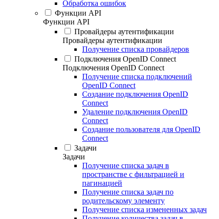
Обработка ошибок
Функции API
Функции API
Провайдеры аутентификации
Провайдеры аутентификации
Получение списка провайдеров
Подключения OpenID Connect
Подключения OpenID Connect
Получение списка подключений
OpenID Connect
Создание подключения OpenID
Connect
Удаление подключения OpenID
Connect
Создание пользователя для OpenID
Connect
Задачи
Задачи
Получение списка задач в
пространстве с фильтрацией и
пагинацией
Получение списка задач по
родительскому элементу
Получение списка измененных задач
Получение количества задач в