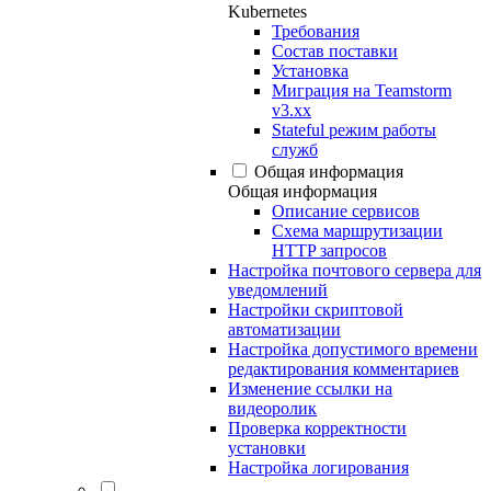
Kubernetes
Требования
Состав поставки
Установка
Миграция на Teamstorm
v3.xx
Stateful режим работы
служб
Общая информация
Общая информация
Описание сервисов
Схема маршрутизации
HTTP запросов
Настройка почтового сервера для
уведомлений
Настройки скриптовой
автоматизации
Настройка допустимого времени
редактирования комментариев
Изменение ссылки на
видеоролик
Проверка корректности
установки
Настройка логирования