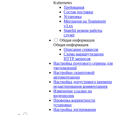
Kubernetes
Требования
Состав поставки
Установка
Миграция на Teamstorm
v3.xx
Stateful режим работы
служб
Общая информация
Общая информация
Описание сервисов
Схема маршрутизации
HTTP запросов
Настройка почтового сервера для
уведомлений
Настройки скриптовой
автоматизации
Настройка допустимого времени
редактирования комментариев
Изменение ссылки на
видеоролик
Проверка корректности
установки
Настройка логирования