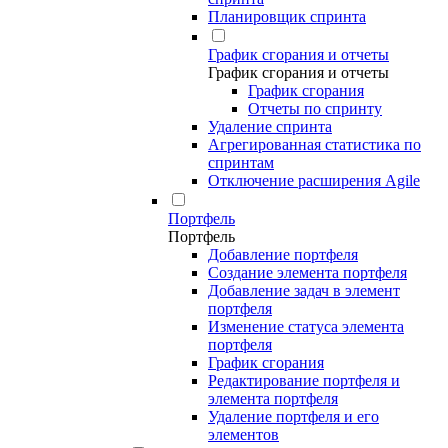
Планировщик спринта
График сгорания и отчеты
График сгорания и отчеты
График сгорания
Отчеты по спринту
Удаление спринта
Агрегированная статистика по
спринтам
Отключение расширения Agile
Портфель
Портфель
Добавление портфеля
Создание элемента портфеля
Добавление задач в элемент
портфеля
Изменение статуса элемента
портфеля
График сгорания
Редактирование портфеля и
элемента портфеля
Удаление портфеля и его
элементов