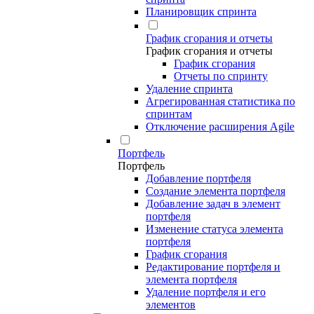
Планировщик спринта
График сгорания и отчеты
График сгорания и отчеты
График сгорания
Отчеты по спринту
Удаление спринта
Агрегированная статистика по
спринтам
Отключение расширения Agile
Портфель
Портфель
Добавление портфеля
Создание элемента портфеля
Добавление задач в элемент
портфеля
Изменение статуса элемента
портфеля
График сгорания
Редактирование портфеля и
элемента портфеля
Удаление портфеля и его
элементов