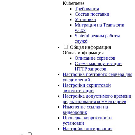
Kubernetes
Требования
Состав поставки
Установка
Миграция на Teamstorm
v3.xx
Stateful режим работы
служб
Общая информация
Общая информация
Описание сервисов
Схема маршрутизации
HTTP запросов
Настройка почтового сервера для
уведомлений
Настройки скриптовой
автоматизации
Настройка допустимого времени
редактирования комментариев
Изменение ссылки на
видеоролик
Проверка корректности
установки
Настройка логирования