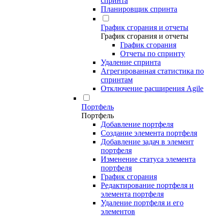
спринта
Планировщик спринта
График сгорания и отчеты
График сгорания и отчеты
График сгорания
Отчеты по спринту
Удаление спринта
Агрегированная статистика по
спринтам
Отключение расширения Agile
Портфель
Портфель
Добавление портфеля
Создание элемента портфеля
Добавление задач в элемент
портфеля
Изменение статуса элемента
портфеля
График сгорания
Редактирование портфеля и
элемента портфеля
Удаление портфеля и его
элементов