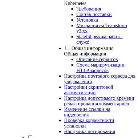
Kubernetes
Требования
Состав поставки
Установка
Миграция на Teamstorm
v3.xx
Stateful режим работы
служб
Общая информация
Общая информация
Описание сервисов
Схема маршрутизации
HTTP запросов
Настройка почтового сервера для
уведомлений
Настройки скриптовой
автоматизации
Настройка допустимого времени
редактирования комментариев
Изменение ссылки на
видеоролик
Проверка корректности
установки
Настройка логирования