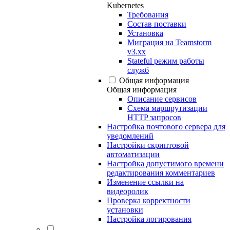
Kubernetes
Требования
Состав поставки
Установка
Миграция на Teamstorm
v3.xx
Stateful режим работы
служб
Общая информация
Общая информация
Описание сервисов
Схема маршрутизации
HTTP запросов
Настройка почтового сервера для
уведомлений
Настройки скриптовой
автоматизации
Настройка допустимого времени
редактирования комментариев
Изменение ссылки на
видеоролик
Проверка корректности
установки
Настройка логирования