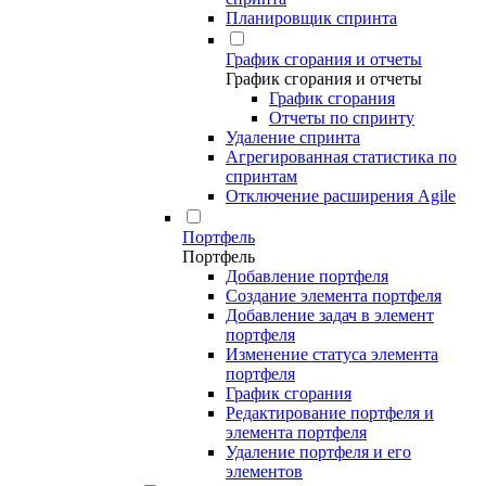
Планировщик спринта
График сгорания и отчеты
График сгорания и отчеты
График сгорания
Отчеты по спринту
Удаление спринта
Агрегированная статистика по
спринтам
Отключение расширения Agile
Портфель
Портфель
Добавление портфеля
Создание элемента портфеля
Добавление задач в элемент
портфеля
Изменение статуса элемента
портфеля
График сгорания
Редактирование портфеля и
элемента портфеля
Удаление портфеля и его
элементов