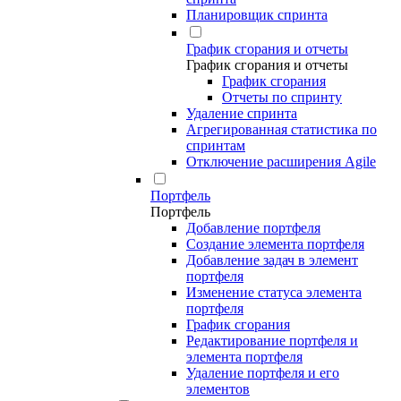
Планировщик спринта
График сгорания и отчеты
График сгорания и отчеты
График сгорания
Отчеты по спринту
Удаление спринта
Агрегированная статистика по
спринтам
Отключение расширения Agile
Портфель
Портфель
Добавление портфеля
Создание элемента портфеля
Добавление задач в элемент
портфеля
Изменение статуса элемента
портфеля
График сгорания
Редактирование портфеля и
элемента портфеля
Удаление портфеля и его
элементов