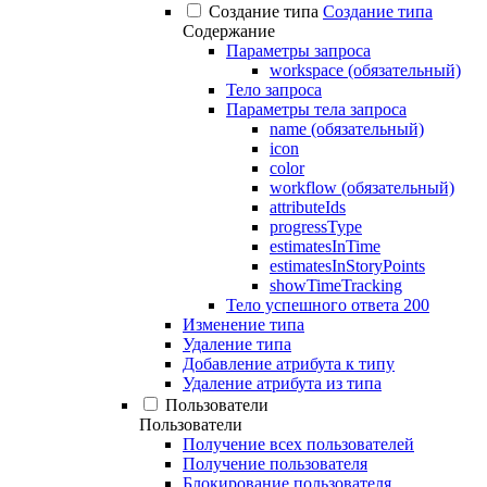
Создание типа
Создание типа
Содержание
Параметры запроса
workspace (обязательный)
Тело запроса
Параметры тела запроса
name (обязательный)
icon
color
workflow (обязательный)
attributeIds
progressType
estimatesInTime
estimatesInStoryPoints
showTimeTracking
Тело успешного ответа 200
Изменение типа
Удаление типа
Добавление атрибута к типу
Удаление атрибута из типа
Пользователи
Пользователи
Получение всех пользователей
Получение пользователя
Блокирование пользователя