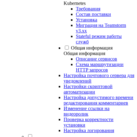
Kubernetes
Требования
Состав поставки
Установка
Миграция на Teamstorm
v3.xx
Stateful режим работы
служб
Общая информация
Общая информация
Описание сервисов
Схема маршрутизации
HTTP запросов
Настройка почтового сервера для
уведомлений
Настройки скриптовой
автоматизации
Настройка допустимого времени
редактирования комментариев
Изменение ссылки на
видеоролик
Проверка корректности
установки
Настройка логирования