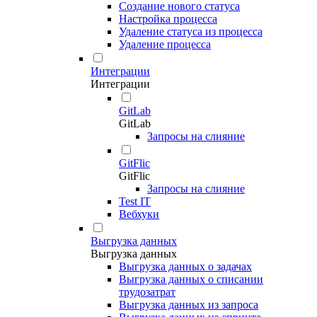
Создание нового статуса
Настройка процесса
Удаление статуса из процесса
Удаление процесса
Интеграции
Интеграции
GitLab
GitLab
Запросы на слияние
GitFlic
GitFlic
Запросы на слияние
Test IT
Вебхуки
Выгрузка данных
Выгрузка данных
Выгрузка данных о задачах
Выгрузка данных о списании
трудозатрат
Выгрузка данных из запроса