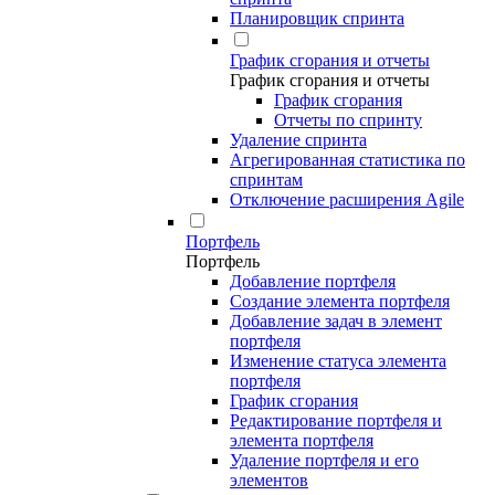
Планировщик спринта
График сгорания и отчеты
График сгорания и отчеты
График сгорания
Отчеты по спринту
Удаление спринта
Агрегированная статистика по
спринтам
Отключение расширения Agile
Портфель
Портфель
Добавление портфеля
Создание элемента портфеля
Добавление задач в элемент
портфеля
Изменение статуса элемента
портфеля
График сгорания
Редактирование портфеля и
элемента портфеля
Удаление портфеля и его
элементов