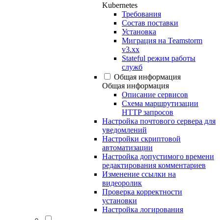
Kubernetes
Требования
Состав поставки
Установка
Миграция на Teamstorm
v3.xx
Stateful режим работы
служб
Общая информация
Общая информация
Описание сервисов
Схема маршрутизации
HTTP запросов
Настройка почтового сервера для
уведомлений
Настройки скриптовой
автоматизации
Настройка допустимого времени
редактирования комментариев
Изменение ссылки на
видеоролик
Проверка корректности
установки
Настройка логирования