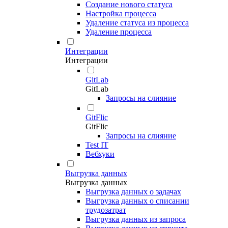
Создание нового статуса
Настройка процесса
Удаление статуса из процесса
Удаление процесса
Интеграции
Интеграции
GitLab
GitLab
Запросы на слияние
GitFlic
GitFlic
Запросы на слияние
Test IT
Вебхуки
Выгрузка данных
Выгрузка данных
Выгрузка данных о задачах
Выгрузка данных о списании
трудозатрат
Выгрузка данных из запроса