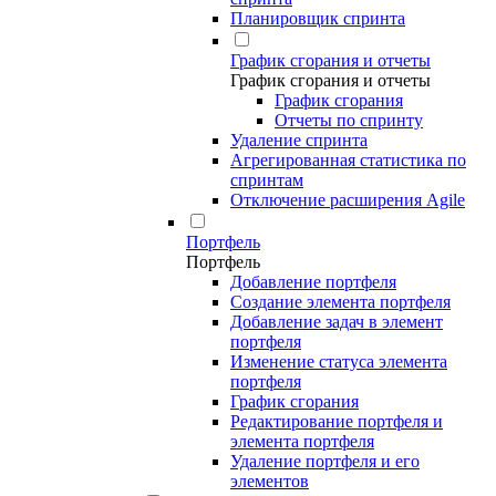
Планировщик спринта
График сгорания и отчеты
График сгорания и отчеты
График сгорания
Отчеты по спринту
Удаление спринта
Агрегированная статистика по
спринтам
Отключение расширения Agile
Портфель
Портфель
Добавление портфеля
Создание элемента портфеля
Добавление задач в элемент
портфеля
Изменение статуса элемента
портфеля
График сгорания
Редактирование портфеля и
элемента портфеля
Удаление портфеля и его
элементов