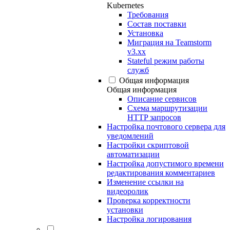
Kubernetes
Требования
Состав поставки
Установка
Миграция на Teamstorm
v3.xx
Stateful режим работы
служб
Общая информация
Общая информация
Описание сервисов
Схема маршрутизации
HTTP запросов
Настройка почтового сервера для
уведомлений
Настройки скриптовой
автоматизации
Настройка допустимого времени
редактирования комментариев
Изменение ссылки на
видеоролик
Проверка корректности
установки
Настройка логирования