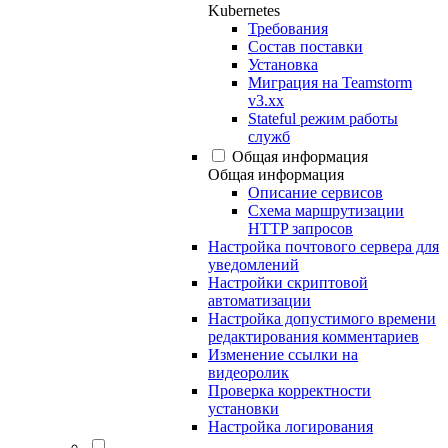
Kubernetes
Требования
Состав поставки
Установка
Миграция на Teamstorm
v3.xx
Stateful режим работы
служб
Общая информация
Общая информация
Описание сервисов
Схема маршрутизации
HTTP запросов
Настройка почтового сервера для
уведомлений
Настройки скриптовой
автоматизации
Настройка допустимого времени
редактирования комментариев
Изменение ссылки на
видеоролик
Проверка корректности
установки
Настройка логирования