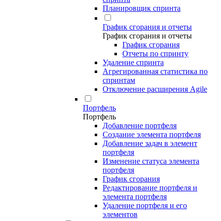
Планировщик спринта
График сгорания и отчеты
График сгорания и отчеты
График сгорания
Отчеты по спринту
Удаление спринта
Агрегированная статистика по
спринтам
Отключение расширения Agile
Портфель
Портфель
Добавление портфеля
Создание элемента портфеля
Добавление задач в элемент
портфеля
Изменение статуса элемента
портфеля
График сгорания
Редактирование портфеля и
элемента портфеля
Удаление портфеля и его
элементов