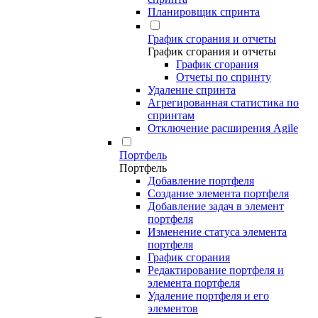
Планировщик спринта
График сгорания и отчеты
График сгорания и отчеты
График сгорания
Отчеты по спринту
Удаление спринта
Агрегированная статистика по
спринтам
Отключение расширения Agile
Портфель
Портфель
Добавление портфеля
Создание элемента портфеля
Добавление задач в элемент
портфеля
Изменение статуса элемента
портфеля
График сгорания
Редактирование портфеля и
элемента портфеля
Удаление портфеля и его
элементов