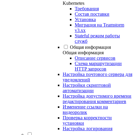
Kubernetes
Требования
Состав поставки
Установка
Миграция на Teamstorm
v3.xx
Stateful режим работы
служб
Общая информация
Общая информация
Описание сервисов
Схема маршрутизации
HTTP запросов
Настройка почтового сервера для
уведомлений
Настройки скриптовой
автоматизации
Настройка допустимого времени
редактирования комментариев
Изменение ссылки на
видеоролик
Проверка корректности
установки
Настройка логирования