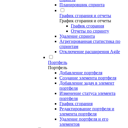
Планировщик спринта
График сгорания и отчеты
График сгорания и отчеты
График сгорания
Отчеты по спринту
Удаление спринта
Агрегированная статистика по
спринтам
Отключение расширения Agile
Портфель
Портфель
Добавление портфеля
Создание элемента портфеля
Добавление задач в элемент
портфеля
Изменение статуса элемента
портфеля
График сгорания
Редактирование портфеля и
элемента портфеля
Удаление портфеля и его
элементов