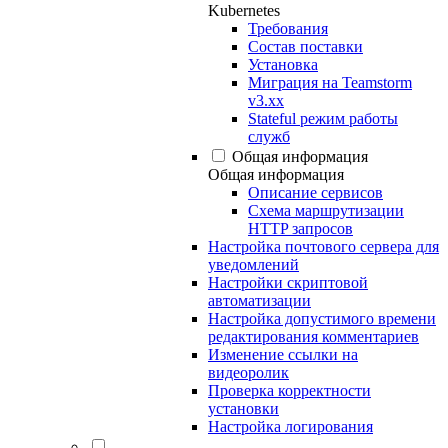
Kubernetes
Требования
Состав поставки
Установка
Миграция на Teamstorm
v3.xx
Stateful режим работы
служб
Общая информация
Общая информация
Описание сервисов
Схема маршрутизации
HTTP запросов
Настройка почтового сервера для
уведомлений
Настройки скриптовой
автоматизации
Настройка допустимого времени
редактирования комментариев
Изменение ссылки на
видеоролик
Проверка корректности
установки
Настройка логирования