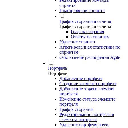
Редактирование команды
спринта
Планировщик спринта
График сгорания и отчеты
График сгорания и отчеты
График сгорания
Отчеты по спринту
Удаление спринта
Агрегированная статистика по
спринтам
Отключение расширения Agile
Портфель
Портфель
Добавление портфеля
Создание элемента портфеля
Добавление задач в элемент
портфеля
Изменение статуса элемента
портфеля
График сгорания
Редактирование портфеля и
элемента портфеля
Удаление портфеля и его