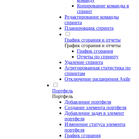
команду
Копирование команды в
спринт
Редактирование команды
спринта
Планировщик спринта
График сгорания и отчеты
График сгорания и отчеты
График сгорания
Отчеты по спринту
Удаление спринта
Агрегированная статистика по
спринтам
Отключение расширения Agile
Портфель
Портфель
Добавление портфеля
Создание элемента портфеля
Добавление задач в элемент
портфеля
Изменение статуса элемента
портфеля
График сгорания