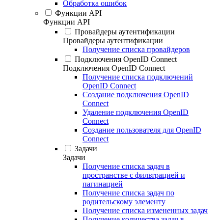
Обработка ошибок
Функции API
Функции API
Провайдеры аутентификации
Провайдеры аутентификации
Получение списка провайдеров
Подключения OpenID Connect
Подключения OpenID Connect
Получение списка подключений
OpenID Connect
Создание подключения OpenID
Connect
Удаление подключения OpenID
Connect
Создание пользователя для OpenID
Connect
Задачи
Задачи
Получение списка задач в
пространстве с фильтрацией и
пагинацией
Получение списка задач по
родительскому элементу
Получение списка измененных задач
Получение количества задач в