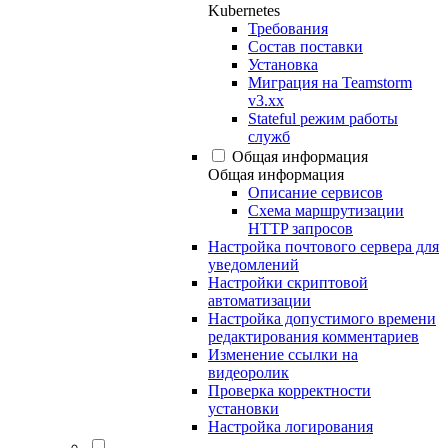
Kubernetes
Требования
Состав поставки
Установка
Миграция на Teamstorm
v3.xx
Stateful режим работы
служб
Общая информация
Общая информация
Описание сервисов
Схема маршрутизации
HTTP запросов
Настройка почтового сервера для
уведомлений
Настройки скриптовой
автоматизации
Настройка допустимого времени
редактирования комментариев
Изменение ссылки на
видеоролик
Проверка корректности
установки
Настройка логирования