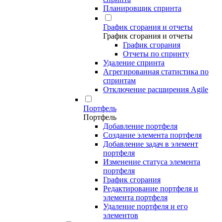
Планировщик спринта
График сгорания и отчеты
График сгорания и отчеты
График сгорания
Отчеты по спринту
Удаление спринта
Агрегированная статистика по
спринтам
Отключение расширения Agile
Портфель
Портфель
Добавление портфеля
Создание элемента портфеля
Добавление задач в элемент
портфеля
Изменение статуса элемента
портфеля
График сгорания
Редактирование портфеля и
элемента портфеля
Удаление портфеля и его
элементов