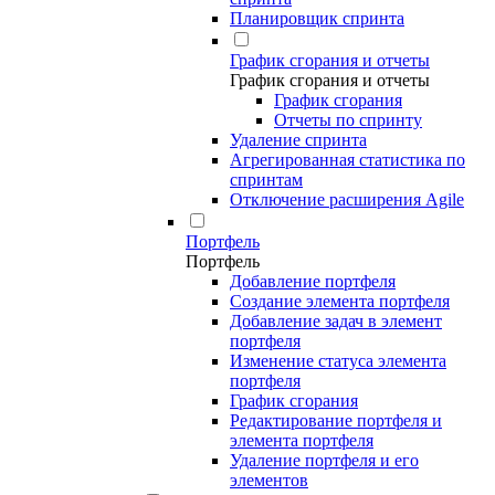
Планировщик спринта
График сгорания и отчеты
График сгорания и отчеты
График сгорания
Отчеты по спринту
Удаление спринта
Агрегированная статистика по
спринтам
Отключение расширения Agile
Портфель
Портфель
Добавление портфеля
Создание элемента портфеля
Добавление задач в элемент
портфеля
Изменение статуса элемента
портфеля
График сгорания
Редактирование портфеля и
элемента портфеля
Удаление портфеля и его
элементов