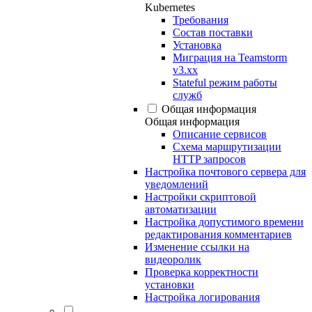
Kubernetes
Требования
Состав поставки
Установка
Миграция на Teamstorm
v3.xx
Stateful режим работы
служб
Общая информация
Общая информация
Описание сервисов
Схема маршрутизации
HTTP запросов
Настройка почтового сервера для
уведомлений
Настройки скриптовой
автоматизации
Настройка допустимого времени
редактирования комментариев
Изменение ссылки на
видеоролик
Проверка корректности
установки
Настройка логирования