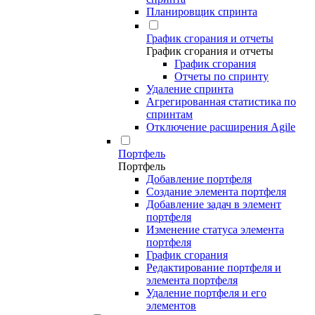
Планировщик спринта
График сгорания и отчеты
График сгорания и отчеты
График сгорания
Отчеты по спринту
Удаление спринта
Агрегированная статистика по
спринтам
Отключение расширения Agile
Портфель
Портфель
Добавление портфеля
Создание элемента портфеля
Добавление задач в элемент
портфеля
Изменение статуса элемента
портфеля
График сгорания
Редактирование портфеля и
элемента портфеля
Удаление портфеля и его
элементов