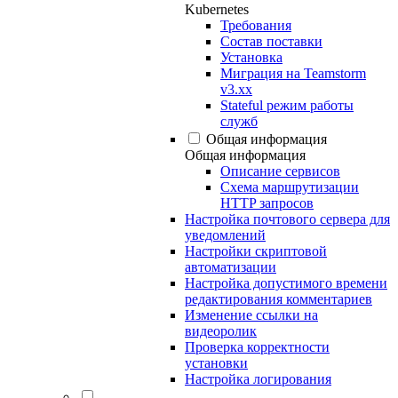
Kubernetes
Требования
Состав поставки
Установка
Миграция на Teamstorm
v3.xx
Stateful режим работы
служб
Общая информация
Общая информация
Описание сервисов
Схема маршрутизации
HTTP запросов
Настройка почтового сервера для
уведомлений
Настройки скриптовой
автоматизации
Настройка допустимого времени
редактирования комментариев
Изменение ссылки на
видеоролик
Проверка корректности
установки
Настройка логирования