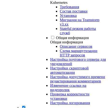
Kubernetes
Требования
Состав поставки
Установка
Миграция на Teamstorm
v3.xx
Stateful режим работы
служб
Общая информация
Общая информация
Описание сервисов
Схема маршрутизации
HTTP запросов
Настройка почтового сервера для
уведомлений
Настройки скриптовой
автоматизации
Настройка допустимого времени
редактирования комментариев
Изменение ссылки на
видеоролик
Проверка корректности
установки
Настройка логирования