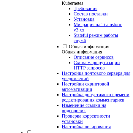
Kubernetes
Требования
Состав поставки
Установка
Миграция на Teamstorm
v3.xx
Stateful режим работы
служб
Общая информация
Общая информация
Описание сервисов
Схема маршрутизации
HTTP запросов
Настройка почтового сервера для
уведомлений
Настройки скриптовой
автоматизации
Настройка допустимого времени
редактирования комментариев
Изменение ссылки на
видеоролик
Проверка корректности
установки
Настройка логирования