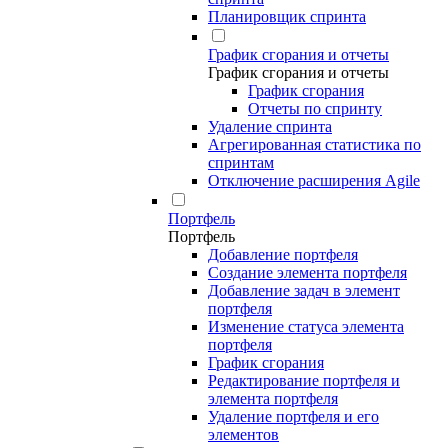
Планировщик спринта
График сгорания и отчеты
График сгорания и отчеты
График сгорания
Отчеты по спринту
Удаление спринта
Агрегированная статистика по
спринтам
Отключение расширения Agile
Портфель
Портфель
Добавление портфеля
Создание элемента портфеля
Добавление задач в элемент
портфеля
Изменение статуса элемента
портфеля
График сгорания
Редактирование портфеля и
элемента портфеля
Удаление портфеля и его
элементов