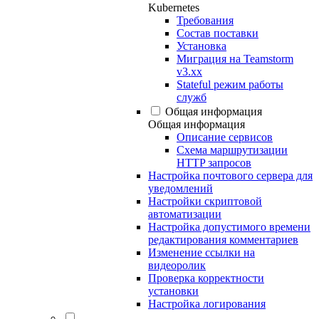
Kubernetes
Требования
Состав поставки
Установка
Миграция на Teamstorm
v3.xx
Stateful режим работы
служб
Общая информация
Общая информация
Описание сервисов
Схема маршрутизации
HTTP запросов
Настройка почтового сервера для
уведомлений
Настройки скриптовой
автоматизации
Настройка допустимого времени
редактирования комментариев
Изменение ссылки на
видеоролик
Проверка корректности
установки
Настройка логирования