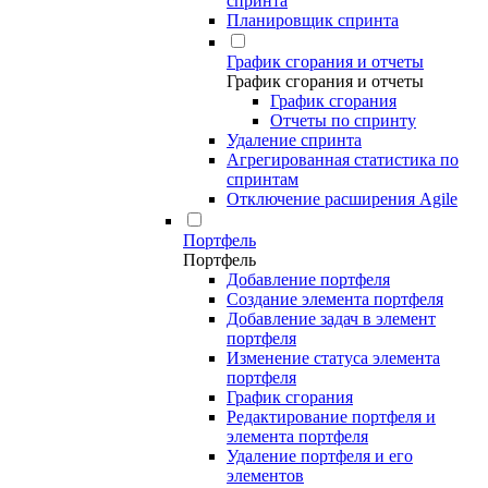
спринта
Планировщик спринта
График сгорания и отчеты
График сгорания и отчеты
График сгорания
Отчеты по спринту
Удаление спринта
Агрегированная статистика по
спринтам
Отключение расширения Agile
Портфель
Портфель
Добавление портфеля
Создание элемента портфеля
Добавление задач в элемент
портфеля
Изменение статуса элемента
портфеля
График сгорания
Редактирование портфеля и
элемента портфеля
Удаление портфеля и его
элементов