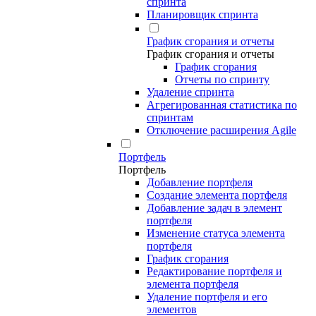
спринта
Планировщик спринта
График сгорания и отчеты
График сгорания и отчеты
График сгорания
Отчеты по спринту
Удаление спринта
Агрегированная статистика по
спринтам
Отключение расширения Agile
Портфель
Портфель
Добавление портфеля
Создание элемента портфеля
Добавление задач в элемент
портфеля
Изменение статуса элемента
портфеля
График сгорания
Редактирование портфеля и
элемента портфеля
Удаление портфеля и его
элементов