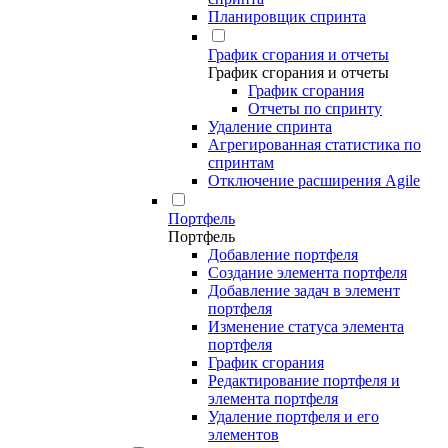
Планировщик спринта
График сгорания и отчеты
График сгорания и отчеты
График сгорания
Отчеты по спринту
Удаление спринта
Агрегированная статистика по
спринтам
Отключение расширения Agile
Портфель
Портфель
Добавление портфеля
Создание элемента портфеля
Добавление задач в элемент
портфеля
Изменение статуса элемента
портфеля
График сгорания
Редактирование портфеля и
элемента портфеля
Удаление портфеля и его
элементов