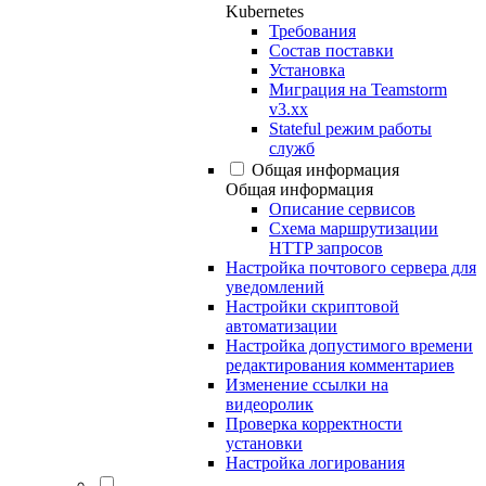
Kubernetes
Требования
Состав поставки
Установка
Миграция на Teamstorm
v3.xx
Stateful режим работы
служб
Общая информация
Общая информация
Описание сервисов
Схема маршрутизации
HTTP запросов
Настройка почтового сервера для
уведомлений
Настройки скриптовой
автоматизации
Настройка допустимого времени
редактирования комментариев
Изменение ссылки на
видеоролик
Проверка корректности
установки
Настройка логирования