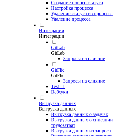
Создание нового статуса
Настройка процесса
Удаление статуса из процесса
Удаление процесса
Интеграции
Интеграции
GitLab
GitLab
Запросы на слияние
GitFlic
GitFlic
Запросы на слияние
Test IT
Вебхуки
Выгрузка данных
Выгрузка данных
Выгрузка данных о задачах
Выгрузка данных о списании
трудозатрат
Выгрузка данных из запроса