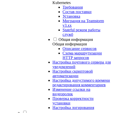
Kubernetes
Требования
Состав поставки
Установка
Миграция на Teamstorm
v3.xx
Stateful режим работы
служб
Общая информация
Общая информация
Описание сервисов
Схема маршрутизации
HTTP запросов
Настройка почтового сервера для
уведомлений
Настройки скриптовой
автоматизации
Настройка допустимого времени
редактирования комментариев
Изменение ссылки на
видеоролик
Проверка корректности
установки
Настройка логирования