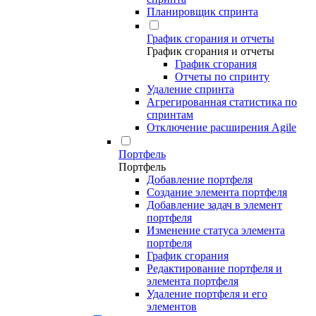
Планировщик спринта
График сгорания и отчеты
График сгорания и отчеты
График сгорания
Отчеты по спринту
Удаление спринта
Агрегированная статистика по
спринтам
Отключение расширения Agile
Портфель
Портфель
Добавление портфеля
Создание элемента портфеля
Добавление задач в элемент
портфеля
Изменение статуса элемента
портфеля
График сгорания
Редактирование портфеля и
элемента портфеля
Удаление портфеля и его
элементов