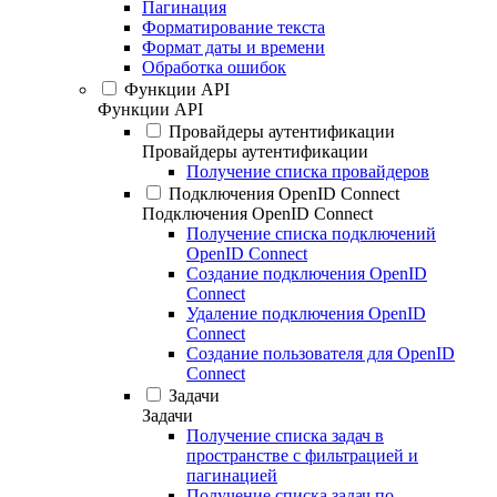
Пагинация
Форматирование текста
Формат даты и времени
Обработка ошибок
Функции API
Функции API
Провайдеры аутентификации
Провайдеры аутентификации
Получение списка провайдеров
Подключения OpenID Connect
Подключения OpenID Connect
Получение списка подключений
OpenID Connect
Создание подключения OpenID
Connect
Удаление подключения OpenID
Connect
Создание пользователя для OpenID
Connect
Задачи
Задачи
Получение списка задач в
пространстве с фильтрацией и
пагинацией
Получение списка задач по