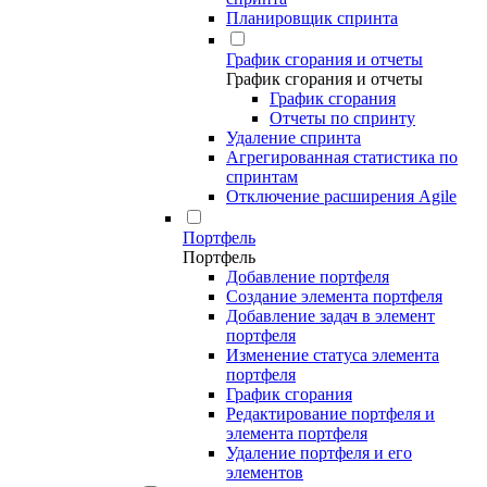
Планировщик спринта
График сгорания и отчеты
График сгорания и отчеты
График сгорания
Отчеты по спринту
Удаление спринта
Агрегированная статистика по
спринтам
Отключение расширения Agile
Портфель
Портфель
Добавление портфеля
Создание элемента портфеля
Добавление задач в элемент
портфеля
Изменение статуса элемента
портфеля
График сгорания
Редактирование портфеля и
элемента портфеля
Удаление портфеля и его
элементов