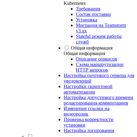
Kubernetes
Требования
Состав поставки
Установка
Миграция на Teamstorm
v3.xx
Stateful режим работы
служб
Общая информация
Общая информация
Описание сервисов
Схема маршрутизации
HTTP запросов
Настройка почтового сервера для
уведомлений
Настройки скриптовой
автоматизации
Настройка допустимого времени
редактирования комментариев
Изменение ссылки на
видеоролик
Проверка корректности
установки
Настройка логирования