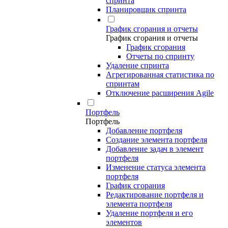
спринта
Планировщик спринта
График сгорания и отчеты
График сгорания и отчеты
График сгорания
Отчеты по спринту
Удаление спринта
Агрегированная статистика по
спринтам
Отключение расширения Agile
Портфель
Портфель
Добавление портфеля
Создание элемента портфеля
Добавление задач в элемент
портфеля
Изменение статуса элемента
портфеля
График сгорания
Редактирование портфеля и
элемента портфеля
Удаление портфеля и его
элементов