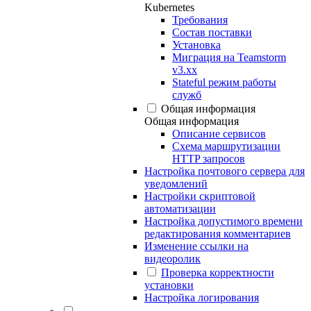
Kubernetes
Требования
Состав поставки
Установка
Миграция на Teamstorm
v3.xx
Stateful режим работы
служб
Общая информация
Общая информация
Описание сервисов
Схема маршрутизации
HTTP запросов
Настройка почтового сервера для
уведомлений
Настройки скриптовой
автоматизации
Настройка допустимого времени
редактирования комментариев
Изменение ссылки на
видеоролик
Проверка корректности
установки
Настройка логирования