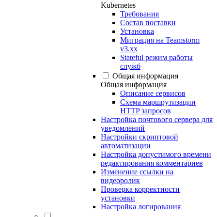
Kubernetes
Требования
Состав поставки
Установка
Миграция на Teamstorm
v3.xx
Stateful режим работы
служб
Общая информация
Общая информация
Описание сервисов
Схема маршрутизации
HTTP запросов
Настройка почтового сервера для
уведомлений
Настройки скриптовой
автоматизации
Настройка допустимого времени
редактирования комментариев
Изменение ссылки на
видеоролик
Проверка корректности
установки
Настройка логирования