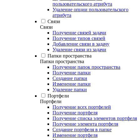
пользовательского атрибута
Удаление опции пользовательского
атрибута
Связи
Связи
Получение связей задачи
Получение типов связей
Добавление связи в задачу
Удаление связи из задачи
Папки пространства
Папки пространства
Получение папок пространства
Получение папки
Создание папки
Изменение папки
Удаление папки
Портфели
Портфели
Получение всех портфелей
Получение портфеля
Получение списка элементов портфеля
Получение элемента портфеля
Создание портфеля в папке
Изменение портфеля