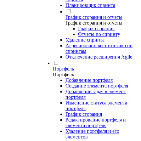
Планировщик спринта
График сгорания и отчеты
График сгорания и отчеты
График сгорания
Отчеты по спринту
Удаление спринта
Агрегированная статистика по
спринтам
Отключение расширения Agile
Портфель
Портфель
Добавление портфеля
Создание элемента портфеля
Добавление задач в элемент
портфеля
Изменение статуса элемента
портфеля
График сгорания
Редактирование портфеля и
элемента портфеля
Удаление портфеля и его
элементов