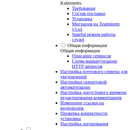
Kubernetes
Требования
Состав поставки
Установка
Миграция на Teamstorm
v3.xx
Stateful режим работы
служб
Общая информация
Общая информация
Описание сервисов
Схема маршрутизации
HTTP запросов
Настройка почтового сервера для
уведомлений
Настройки скриптовой
автоматизации
Настройка допустимого времени
редактирования комментариев
Изменение ссылки на
видеоролик
Проверка корректности
установки
Настройка логирования