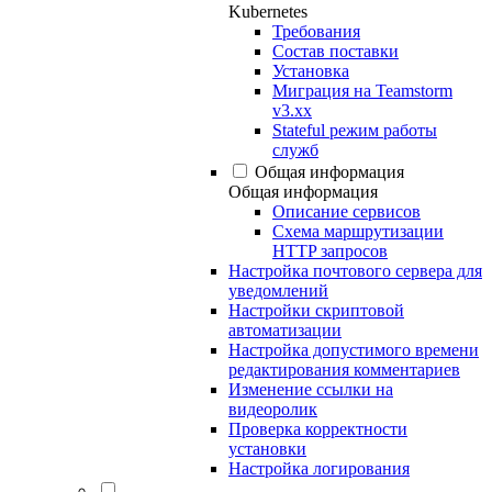
Kubernetes
Требования
Состав поставки
Установка
Миграция на Teamstorm
v3.xx
Stateful режим работы
служб
Общая информация
Общая информация
Описание сервисов
Схема маршрутизации
HTTP запросов
Настройка почтового сервера для
уведомлений
Настройки скриптовой
автоматизации
Настройка допустимого времени
редактирования комментариев
Изменение ссылки на
видеоролик
Проверка корректности
установки
Настройка логирования