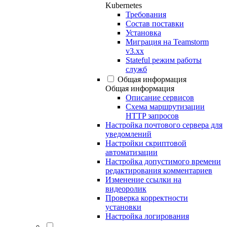
Kubernetes
Требования
Состав поставки
Установка
Миграция на Teamstorm
v3.xx
Stateful режим работы
служб
Общая информация
Общая информация
Описание сервисов
Схема маршрутизации
HTTP запросов
Настройка почтового сервера для
уведомлений
Настройки скриптовой
автоматизации
Настройка допустимого времени
редактирования комментариев
Изменение ссылки на
видеоролик
Проверка корректности
установки
Настройка логирования