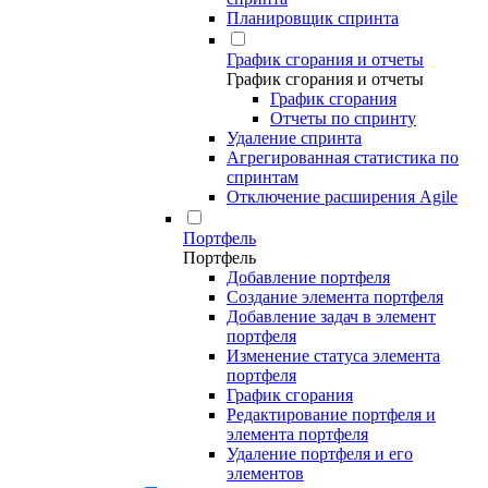
Планировщик спринта
График сгорания и отчеты
График сгорания и отчеты
График сгорания
Отчеты по спринту
Удаление спринта
Агрегированная статистика по
спринтам
Отключение расширения Agile
Портфель
Портфель
Добавление портфеля
Создание элемента портфеля
Добавление задач в элемент
портфеля
Изменение статуса элемента
портфеля
График сгорания
Редактирование портфеля и
элемента портфеля
Удаление портфеля и его
элементов