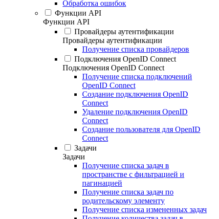
Обработка ошибок
Функции API
Функции API
Провайдеры аутентификации
Провайдеры аутентификации
Получение списка провайдеров
Подключения OpenID Connect
Подключения OpenID Connect
Получение списка подключений
OpenID Connect
Создание подключения OpenID
Connect
Удаление подключения OpenID
Connect
Создание пользователя для OpenID
Connect
Задачи
Задачи
Получение списка задач в
пространстве с фильтрацией и
пагинацией
Получение списка задач по
родительскому элементу
Получение списка измененных задач
Получение количества задач в