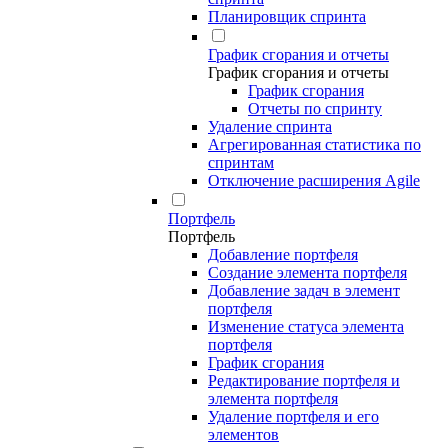
Планировщик спринта
График сгорания и отчеты
График сгорания и отчеты
График сгорания
Отчеты по спринту
Удаление спринта
Агрегированная статистика по
спринтам
Отключение расширения Agile
Портфель
Портфель
Добавление портфеля
Создание элемента портфеля
Добавление задач в элемент
портфеля
Изменение статуса элемента
портфеля
График сгорания
Редактирование портфеля и
элемента портфеля
Удаление портфеля и его
элементов