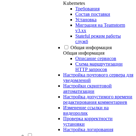
Kubernetes
Требования
Состав поставки
Установка
Миграция на Teamstorm
v3.xx
Stateful режим работы
служб
Общая информация
Общая информация
Описание сервисов
Схема маршрутизации
HTTP запросов
Настройка почтового сервера для
уведомлений
Настройки скриптовой
автоматизации
Настройка допустимого времени
редактирования комментариев
Изменение ссылки на
видеоролик
Проверка корректности
установки
Настройка логирования