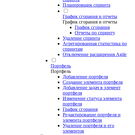
Планировщик спринта
График сгорания и отчеты
График сгорания и отчеты
График сгорания
Отчеты по спринту
Удаление спринта
Агрегированная статистика по
спринтам
Отключение расширения Agile
Портфель
Портфель
Добавление портфеля
Создание элемента портфеля
Добавление задач в элемент
портфеля
Изменение статуса элемента
портфеля
График сгорания
Редактирование портфеля и
элемента портфеля
Удаление портфеля и его
элементов