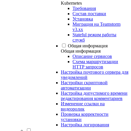
Kubernetes
Требования
Состав поставки
Установка
Миграция на Teamstorm
v3.xx
Stateful режим работы
служб
Общая информация
Общая информация
Описание сервисов
Схема маршрутизации
HTTP запросов
Настройка почтового сервера для
уведомлений
Настройки скриптовой
автоматизации
Настройка допустимого времени
редактирования комментариев
Изменение ссылки на
видеоролик
Проверка корректности
установки
Настройка логирования