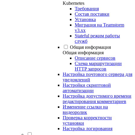
Kubernetes
Требования
Состав поставки
Установка
Миграция на Teamstorm
v3.xx
Stateful режим работы
служб
Общая информация
Общая информация
Описание сервисов
Схема маршрутизации
HTTP запросов
Настройка почтового сервера для
уведомлений
Настройки скриптовой
автоматизации
Настройка допустимого времени
редактирования комментариев
Изменение ссылки на
видеоролик
Проверка корректности
установки
Настройка логирования