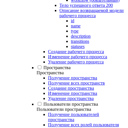
workflow (обязательный)
Тело успешного ответа 200
Описание возвращаемой модели
рабочего процесса
id
name
type
description
transitions
statuses
Создание рабочего процесса
Изменение рабочего процесса
Удаление рабочего процесса
Пространства
Пространства
Получение пространства
Получение всех пространств
Создание пространства
Изменение пространства
Удаление пространства
Пользователи пространства
Пользователи пространства
Получение пользователей
пространства
Получение всех ролей пользователя