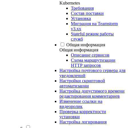
Kubernetes
Требования
Состав поставки
Установка
Миграция на Teamstorm
v3.xx
Stateful режим работы
служб
Общая информация
Общая информация
Описание сервисов
Схема маршрутизации
HTTP запросов
Настройка почтового сервера для
уведомлений
Настройки скриптовой
автоматизации
Настройка допустимого времени
редактирования комментариев
Изменение ссылки на
видеоролик
Проверка корректности
установки
Настройка логирования