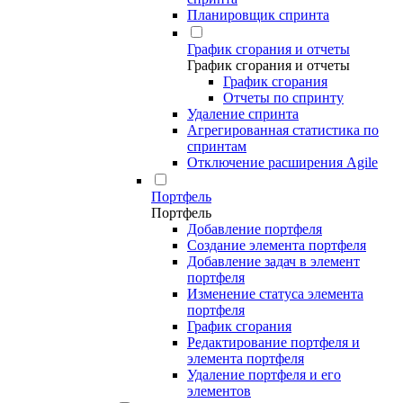
Планировщик спринта
График сгорания и отчеты
График сгорания и отчеты
График сгорания
Отчеты по спринту
Удаление спринта
Агрегированная статистика по
спринтам
Отключение расширения Agile
Портфель
Портфель
Добавление портфеля
Создание элемента портфеля
Добавление задач в элемент
портфеля
Изменение статуса элемента
портфеля
График сгорания
Редактирование портфеля и
элемента портфеля
Удаление портфеля и его
элементов