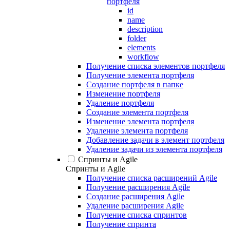
портфеля
id
name
description
folder
elements
workflow
Получение списка элементов портфеля
Получение элемента портфеля
Создание портфеля в папке
Изменение портфеля
Удаление портфеля
Создание элемента портфеля
Изменение элемента портфеля
Удаление элемента портфеля
Добавление задачи в элемент портфеля
Удаление задачи из элемента портфеля
Спринты и Agile
Спринты и Agile
Получение списка расширений Agile
Получение расширения Agile
Создание расширения Agile
Удаление расширения Agile
Получение списка спринтов
Получение спринта