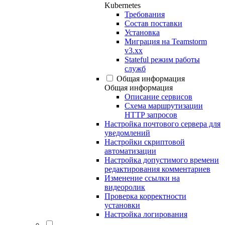
Kubernetes
Требования
Состав поставки
Установка
Миграция на Teamstorm
v3.xx
Stateful режим работы
служб
Общая информация
Общая информация
Описание сервисов
Схема маршрутизации
HTTP запросов
Настройка почтового сервера для
уведомлений
Настройки скриптовой
автоматизации
Настройка допустимого времени
редактирования комментариев
Изменение ссылки на
видеоролик
Проверка корректности
установки
Настройка логирования