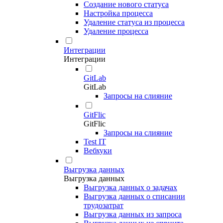
Создание нового статуса
Настройка процесса
Удаление статуса из процесса
Удаление процесса
Интеграции
Интеграции
GitLab
GitLab
Запросы на слияние
GitFlic
GitFlic
Запросы на слияние
Test IT
Вебхуки
Выгрузка данных
Выгрузка данных
Выгрузка данных о задачах
Выгрузка данных о списании
трудозатрат
Выгрузка данных из запроса