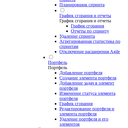
Планировщик спринта
График сгорания и отчеты
График сгорания и отчеты
График сгорания
Отчеты по спринту
Удаление спринта
Агрегированная статистика по
спринтам
Отключение расширения Agile
Портфель
Портфель
Добавление портфеля
Создание элемента портфеля
Добавление задач в элемент
портфеля
Изменение статуса элемента
портфеля
График сгорания
Редактирование портфеля и
элемента портфеля
Удаление портфеля и его
элементов