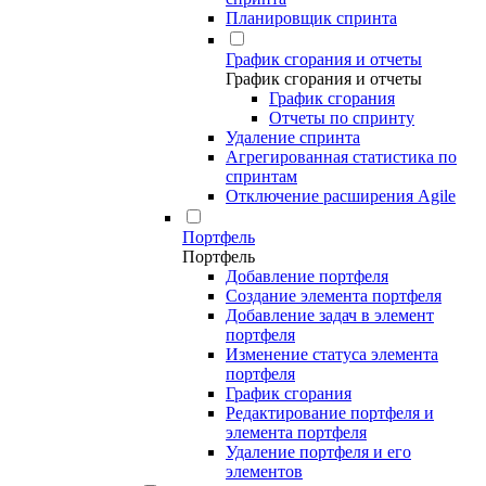
Планировщик спринта
График сгорания и отчеты
График сгорания и отчеты
График сгорания
Отчеты по спринту
Удаление спринта
Агрегированная статистика по
спринтам
Отключение расширения Agile
Портфель
Портфель
Добавление портфеля
Создание элемента портфеля
Добавление задач в элемент
портфеля
Изменение статуса элемента
портфеля
График сгорания
Редактирование портфеля и
элемента портфеля
Удаление портфеля и его
элементов