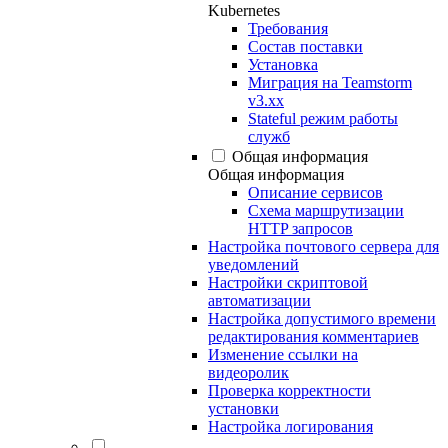
Kubernetes
Требования
Состав поставки
Установка
Миграция на Teamstorm
v3.xx
Stateful режим работы
служб
Общая информация
Общая информация
Описание сервисов
Схема маршрутизации
HTTP запросов
Настройка почтового сервера для
уведомлений
Настройки скриптовой
автоматизации
Настройка допустимого времени
редактирования комментариев
Изменение ссылки на
видеоролик
Проверка корректности
установки
Настройка логирования