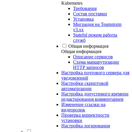
Kubernetes
Требования
Состав поставки
Установка
Миграция на Teamstorm
v3.xx
Stateful режим работы
служб
Общая информация
Общая информация
Описание сервисов
Схема маршрутизации
HTTP запросов
Настройка почтового сервера для
уведомлений
Настройки скриптовой
автоматизации
Настройка допустимого времени
редактирования комментариев
Изменение ссылки на
видеоролик
Проверка корректности
установки
Настройка логирования