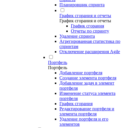
Планировщик спринта
График сгорания и отчеты
График сгорания и отчеты
График сгорания
Отчеты по спринту
Удаление спринта
Агрегированная статистика по
спринтам
Отключение расширения Agile
Портфель
Портфель
Добавление портфеля
Создание элемента портфеля
Добавление задач в элемент
портфеля
Изменение статуса элемента
портфеля
График сгорания
Редактирование портфеля и
элемента портфеля
Удаление портфеля и его
элементов