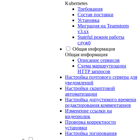
Kubernetes
Требования
Состав поставки
Установка
Миграция на Teamstorm
v3.xx
Stateful режим работы
служб
Общая информация
Общая информация
Описание сервисов
Схема маршрутизации
HTTP запросов
Настройка почтового сервера для
уведомлений
Настройки скриптовой
автоматизации
Настройка допустимого времени
редактирования комментариев
Изменение ссылки на
видеоролик
Проверка корректности
установки
Настройка логирования