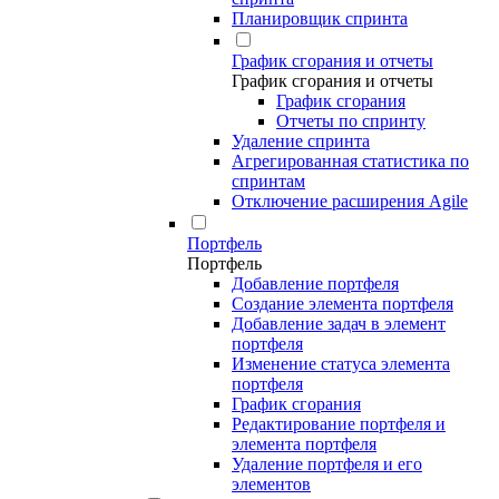
Планировщик спринта
График сгорания и отчеты
График сгорания и отчеты
График сгорания
Отчеты по спринту
Удаление спринта
Агрегированная статистика по
спринтам
Отключение расширения Agile
Портфель
Портфель
Добавление портфеля
Создание элемента портфеля
Добавление задач в элемент
портфеля
Изменение статуса элемента
портфеля
График сгорания
Редактирование портфеля и
элемента портфеля
Удаление портфеля и его
элементов