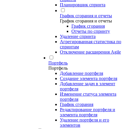
Планировщик спринта
График сгорания и отчеты
График сгорания и отчеты
График сгорания
Отчеты по спринту
Удаление спринта
Агрегированная статистика по
спринтам
Отключение расширения Agile
Портфель
Портфель
Добавление портфеля
Создание элемента портфеля
Добавление задач в элемент
портфеля
Изменение статуса элемента
портфеля
График сгорания
Редактирование портфеля и
элемента портфеля
Удаление портфеля и его
элементов