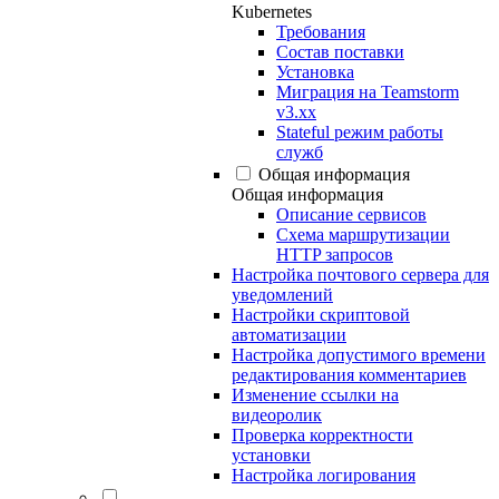
Kubernetes
Требования
Состав поставки
Установка
Миграция на Teamstorm
v3.xx
Stateful режим работы
служб
Общая информация
Общая информация
Описание сервисов
Схема маршрутизации
HTTP запросов
Настройка почтового сервера для
уведомлений
Настройки скриптовой
автоматизации
Настройка допустимого времени
редактирования комментариев
Изменение ссылки на
видеоролик
Проверка корректности
установки
Настройка логирования