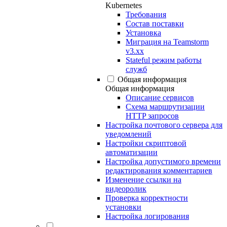
Kubernetes
Требования
Состав поставки
Установка
Миграция на Teamstorm
v3.xx
Stateful режим работы
служб
Общая информация
Общая информация
Описание сервисов
Схема маршрутизации
HTTP запросов
Настройка почтового сервера для
уведомлений
Настройки скриптовой
автоматизации
Настройка допустимого времени
редактирования комментариев
Изменение ссылки на
видеоролик
Проверка корректности
установки
Настройка логирования