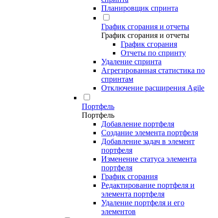
Планировщик спринта
График сгорания и отчеты
График сгорания и отчеты
График сгорания
Отчеты по спринту
Удаление спринта
Агрегированная статистика по
спринтам
Отключение расширения Agile
Портфель
Портфель
Добавление портфеля
Создание элемента портфеля
Добавление задач в элемент
портфеля
Изменение статуса элемента
портфеля
График сгорания
Редактирование портфеля и
элемента портфеля
Удаление портфеля и его
элементов